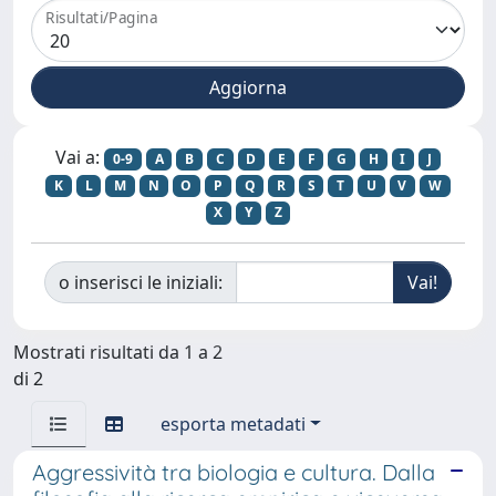
Risultati/Pagina
Vai a:
0-9
A
B
C
D
E
F
G
H
I
J
K
L
M
N
O
P
Q
R
S
T
U
V
W
X
Y
Z
o inserisci le iniziali:
Mostrati risultati da 1 a 2
di 2
esporta metadati
Aggressività tra biologia e cultura. Dalla