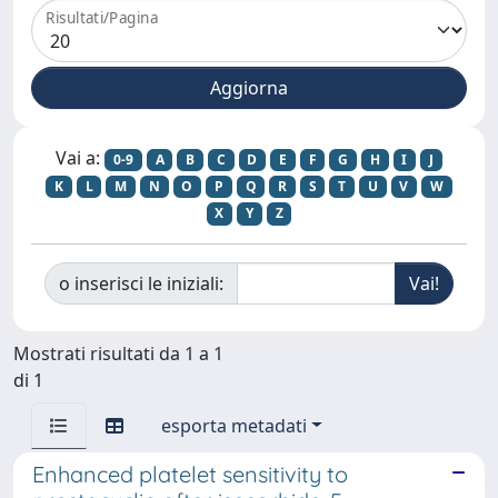
Risultati/Pagina
Vai a:
0-9
A
B
C
D
E
F
G
H
I
J
K
L
M
N
O
P
Q
R
S
T
U
V
W
X
Y
Z
o inserisci le iniziali:
Mostrati risultati da 1 a 1
di 1
esporta metadati
Enhanced platelet sensitivity to