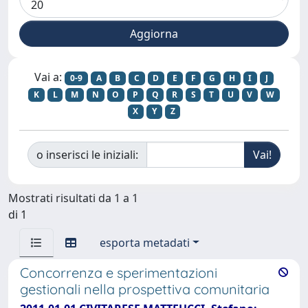
Vai a:
0-9
A
B
C
D
E
F
G
H
I
J
K
L
M
N
O
P
Q
R
S
T
U
V
W
X
Y
Z
o inserisci le iniziali:
Mostrati risultati da 1 a 1
di 1
esporta metadati
Concorrenza e sperimentazioni
gestionali nella prospettiva comunitaria