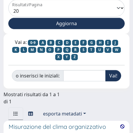
Risultati/Pagina
Vai a:
0-9
A
B
C
D
E
F
G
H
I
J
K
L
M
N
O
P
Q
R
S
T
U
V
W
X
Y
Z
o inserisci le iniziali:
Mostrati risultati da 1 a 1
di 1
esporta metadati
Misurazione del clima organizzativo