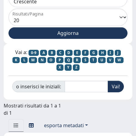
Risultati/Pagina
Vai a:
0-9
A
B
C
D
E
F
G
H
I
J
K
L
M
N
O
P
Q
R
S
T
U
V
W
X
Y
Z
o inserisci le iniziali:
Mostrati risultati da 1 a 1
di 1
esporta metadati