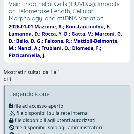
Vein Endothelial Cells (HUVECs): Impacts
on Telomerase Length, Cellular
Morphology, and mtDNA Variation
2026-01-01 Mazzone, A.; Konstantinidou, F.;
Lamanna, D.; Rocca, Y. D.; Gatta, V.; Marconi, G.
D.; Bello, D. G.; Falcone, R.; Mattioli-Belmonte,
M.; Nanci, A.; Trubiani, O.; Diomede, F.;
Pizzicannella, J.
Mostrati risultati da 1 a 1
di 1
Legenda icone
file ad accesso aperto
file disponibili sulla rete interna
file disponibili agli utenti autorizzati
file disponibili solo agli amministratori