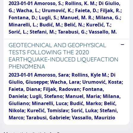
2023-01-01 Amoroso, S.; Rollins, K. M.; Di Giulio,
G.; Wacha, L.; Urumović, K.; Faieta, D.; Filjak, R.;
Fontana, D.; Lugli, S.; Manuel, M. R.; Milana, G.;
Minarelli, L.; Budić, M.; Belić, N.; Kurečić, T.;
Sorić, L.; Stefani, M.; Tarabusi, G.; Vassallo, M.
GEOTECHNICAL AND GEOPHYSICAL
TESTS FOLLOWING THE 2020
EARTHQUAKE-INDUCED LIQUEFACTION
PHENOMENA
2023-01-01 Amoroso, Sara; Rollins, Kyle M.; Di
Giulio, Giuseppe; Wacha, Lara; Urumović, Kosta;
Faieta, Diana; Filjak, Radovan; Fontana,
Daniela; Lugli, Stefano; Manuel, Maria; Milana,
Giuliano; Minarelli, Luca; Budić, Marko; Belić,
Nikola; Kurečić, Tomislav; Sorić, Luka; Stefani,
Marco; Tarabusi, Gabriele; Vassallo, Maurizio