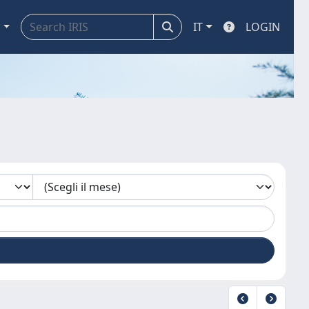
a
IT
LOGIN