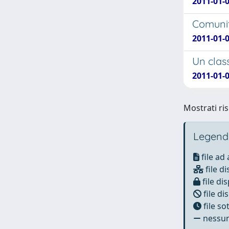
2011-01-0
Comunit
2011-01-0
Un class
2011-01-0
Mostrati ris
Legend
file ad
file di
file dis
file di
file s
nessun 