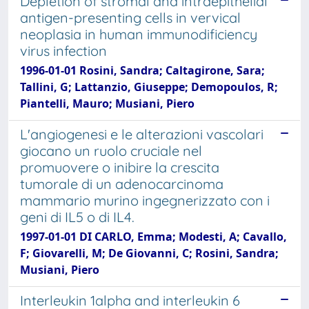
Depletion of stromal and intraepithelial
antigen-presenting cells in vervical
neoplasia in human immunodificiency
virus infection
1996-01-01 Rosini, Sandra; Caltagirone, Sara;
Tallini, G; Lattanzio, Giuseppe; Demopoulos, R;
Piantelli, Mauro; Musiani, Piero
L'angiogenesi e le alterazioni vascolari
giocano un ruolo cruciale nel
promuovere o inibire la crescita
tumorale di un adenocarcinoma
mammario murino ingegnerizzato con i
geni di IL5 o di IL4.
1997-01-01 DI CARLO, Emma; Modesti, A; Cavallo,
F; Giovarelli, M; De Giovanni, C; Rosini, Sandra;
Musiani, Piero
Interleukin 1alpha and interleukin 6