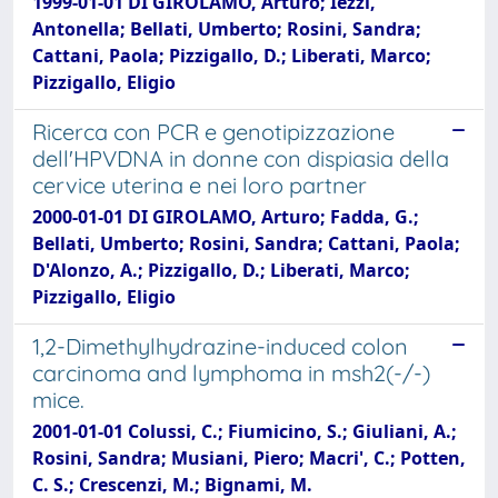
1999-01-01 DI GIROLAMO, Arturo; Iezzi,
Antonella; Bellati, Umberto; Rosini, Sandra;
Cattani, Paola; Pizzigallo, D.; Liberati, Marco;
Pizzigallo, Eligio
Ricerca con PCR e genotipizzazione
dell'HPVDNA in donne con dispiasia della
cervice uterina e nei loro partner
2000-01-01 DI GIROLAMO, Arturo; Fadda, G.;
Bellati, Umberto; Rosini, Sandra; Cattani, Paola;
D'Alonzo, A.; Pizzigallo, D.; Liberati, Marco;
Pizzigallo, Eligio
1,2-Dimethylhydrazine-induced colon
carcinoma and lymphoma in msh2(-/-)
mice.
2001-01-01 Colussi, C.; Fiumicino, S.; Giuliani, A.;
Rosini, Sandra; Musiani, Piero; Macri', C.; Potten,
C. S.; Crescenzi, M.; Bignami, M.