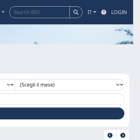
a
IT
LOGIN