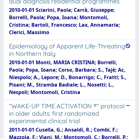
dual diagnosis residential programmes
2010-01-01 Sciarini, Paola; Carrà, Giuseppe;
Borrelli, Paola; Popa, Ioana; Montomoli,
Cristina; Bartoli, Francesco; Lax, Annamaria;
Clerici, Massimo
Epidemiology of Apparent Life-Threating
in Northern Italy
2010-01-01 Monti, MARIA CRISTINA; Borrelli,
Paola; Popa, Ioana; Corso, Barbara; S., Tajè; Ac,
Niespolo; A., Lepore; D., Bonarrigo; C., Fratti; S.,
Pisani; M., Stramba Badiale; L., Nosetti; L.,
Nespoli; Montomoli, Cristina
“WAKE-UP TIME ACTIVATION ®” protocol
in older adults: first randomized
experimental clinical trial
2011-01-01 Cusella, G.; Ansaldi, R.; Combi, F.;
Mazzola, F.; Viani, M.; Montomoli, C.; Borrelli, P.;