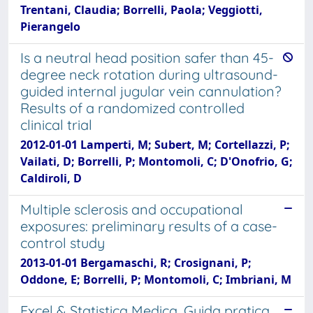
Trentani, Claudia; Borrelli, Paola; Veggiotti,
Pierangelo
Is a neutral head position safer than 45-
degree neck rotation during ultrasound-
guided internal jugular vein cannulation?
Results of a randomized controlled
clinical trial
2012-01-01 Lamperti, M; Subert, M; Cortellazzi, P;
Vailati, D; Borrelli, P; Montomoli, C; D'Onofrio, G;
Caldiroli, D
Multiple sclerosis and occupational
exposures: preliminary results of a case-
control study
2013-01-01 Bergamaschi, R; Crosignani, P;
Oddone, E; Borrelli, P; Montomoli, C; Imbriani, M
Excel & Statistica Medica. Guida pratica