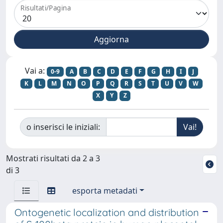
Risultati/Pagina
Vai a:
0-9
A
B
C
D
E
F
G
H
I
J
K
L
M
N
O
P
Q
R
S
T
U
V
W
X
Y
Z
o inserisci le iniziali:
Mostrati risultati da 2 a 3
di 3
esporta metadati
Ontogenetic localization and distribution