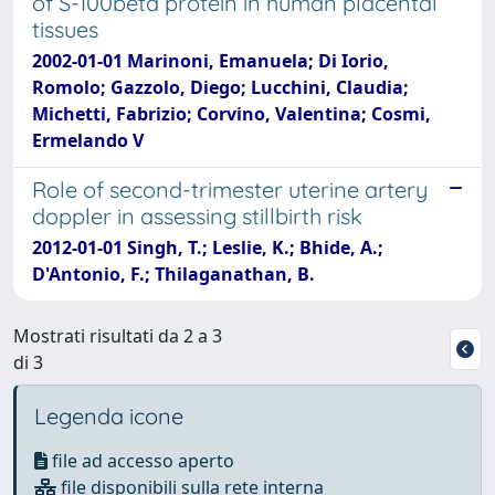
of S-100beta protein in human placental
tissues
2002-01-01 Marinoni, Emanuela; Di Iorio,
Romolo; Gazzolo, Diego; Lucchini, Claudia;
Michetti, Fabrizio; Corvino, Valentina; Cosmi,
Ermelando V
Role of second-trimester uterine artery
doppler in assessing stillbirth risk
2012-01-01 Singh, T.; Leslie, K.; Bhide, A.;
D'Antonio, F.; Thilaganathan, B.
Mostrati risultati da 2 a 3
di 3
Legenda icone
file ad accesso aperto
file disponibili sulla rete interna