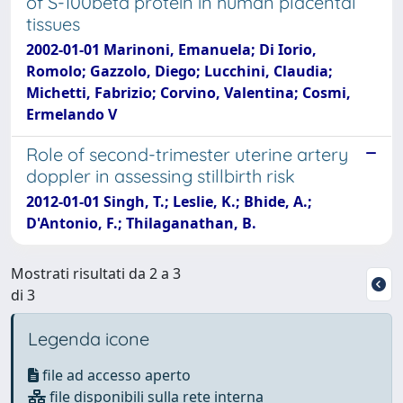
of S-100beta protein in human placental
tissues
2002-01-01 Marinoni, Emanuela; Di Iorio,
Romolo; Gazzolo, Diego; Lucchini, Claudia;
Michetti, Fabrizio; Corvino, Valentina; Cosmi,
Ermelando V
Role of second-trimester uterine artery
doppler in assessing stillbirth risk
2012-01-01 Singh, T.; Leslie, K.; Bhide, A.;
D'Antonio, F.; Thilaganathan, B.
Mostrati risultati da 2 a 3
di 3
Legenda icone
file ad accesso aperto
file disponibili sulla rete interna