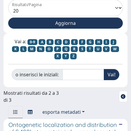
Risultati/Pagina
Vai a:
0-9
A
B
C
D
E
F
G
H
I
J
K
L
M
N
O
P
Q
R
S
T
U
V
W
X
Y
Z
o inserisci le iniziali:
Mostrati risultati da 2 a 3
di 3
esporta metadati
Ontogenetic localization and distribution