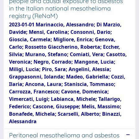
people and causal exposure to asbestos
in the Italian national mesothelioma
registry (ReNaM)
2023-01-01 Marinaccio, Alessandro; Di Marzio,
Davide; Mensi, Carolina; Consonni, Dario;
Gioscia, Carmela; Migliore, Enrica; Genova,
Carlo; Rossetto Giaccherino, Roberta; Eccher,
Silvia; Murano, Stefano; Comiati, Vera; Casotto,
Veronica; Negro, Corrado; Mangone, Lucia;
Miligi, Lucia; Piro, Sara; Angelini, Alessia;
Grappasonni, Iolanda; Madeo, Gabriella; Cozzi,
Ilaria; Ancona, Laura; Staniscia, Tommaso;
Carrozza, Francesco; Cavone, Domenica;
Vimercati, Luigi; Labianca, Michele; Tallarigo,
Federico; Cascone, Giuseppe; Melis, Massimo;
Bonafede, Michela; Scarselli, Alberto; Binazzi,
Alessandra
Peritoneal mesothelioma and asbestos