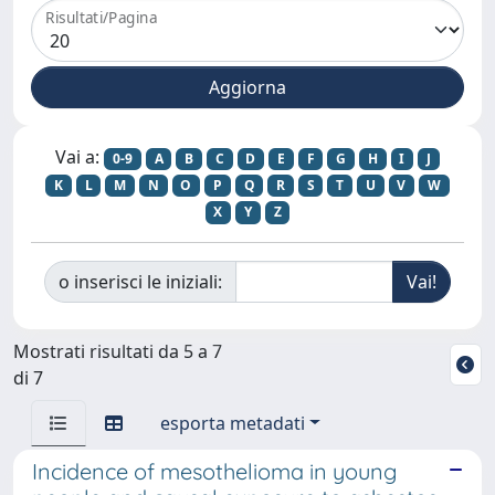
Risultati/Pagina
Vai a:
0-9
A
B
C
D
E
F
G
H
I
J
K
L
M
N
O
P
Q
R
S
T
U
V
W
X
Y
Z
o inserisci le iniziali:
Mostrati risultati da 5 a 7
di 7
esporta metadati
Incidence of mesothelioma in young