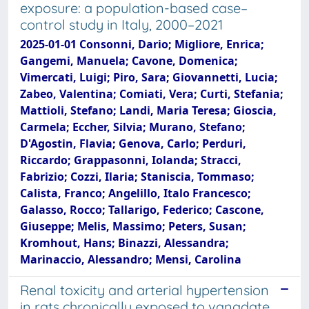
exposure: a population-based case–
control study in Italy, 2000–2021
2025-01-01 Consonni, Dario; Migliore, Enrica;
Gangemi, Manuela; Cavone, Domenica;
Vimercati, Luigi; Piro, Sara; Giovannetti, Lucia;
Zabeo, Valentina; Comiati, Vera; Curti, Stefania;
Mattioli, Stefano; Landi, Maria Teresa; Gioscia,
Carmela; Eccher, Silvia; Murano, Stefano;
D'Agostin, Flavia; Genova, Carlo; Perduri,
Riccardo; Grappasonni, Iolanda; Stracci,
Fabrizio; Cozzi, Ilaria; Staniscia, Tommaso;
Calista, Franco; Angelillo, Italo Francesco;
Galasso, Rocco; Tallarigo, Federico; Cascone,
Giuseppe; Melis, Massimo; Peters, Susan;
Kromhout, Hans; Binazzi, Alessandra;
Marinaccio, Alessandro; Mensi, Carolina
Renal toxicity and arterial hypertension
in rats chronically exposed to vanadate