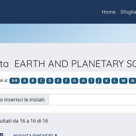
Home
Sfogli
vista EARTH AND PLANETARY 
ai a:
0-9
A
B
C
D
E
F
G
H
I
J
K
L
M
N
o inserisci le iniziali:
ultati da 16 a 16 di 16
esporta metadati