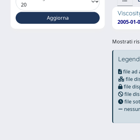
Viscosit
2005-01-0
Mostrati ris
Legend
file ad
file di
file dis
file di
file s
nessun 