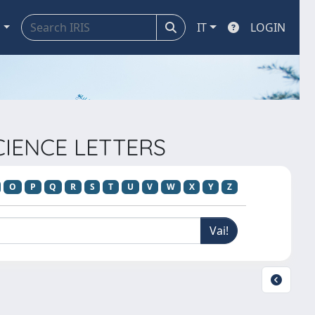
a
IT
LOGIN
SCIENCE LETTERS
O
P
Q
R
S
T
U
V
W
X
Y
Z