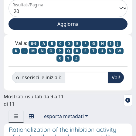
Risultati/Pagina
Vai a:
0-9
A
B
C
D
E
F
G
H
I
J
K
L
M
N
O
P
Q
R
S
T
U
V
W
X
Y
Z
o inserisci le iniziali:
Mostrati risultati da 9 a 11
di 11
esporta metadati
Rationalization of the inhibition activity