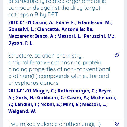
of structurally related organometallic
compounds against the drug target
cathepsin B by DFT
2010-01-01 Casini, A.; Edafe, F.; Erlandsson, M.;
Gonsalvi, L.; Ciancetta, Antonella; Re,
Nazzareno; Ienco, A.; Messori, L.; Peruzzini, M.;
Dyson, P. J.
Structure, solution chemistry,
antiproliferative actions and protein
binding properties of non-conventional
platinum(ii) compounds with sulfur and
phosphorus donors
2011-01-01 Mugge, C.; Rothenburger, C.; Beyer,
A.; Gorls, H.; Gabbiani, C.; Casini, A.; Michelucci,
E.; Landini, I.; Nobili, S.; Mini, E.; Messori, L.;
Weigand, W.
Two mixed valence diruthenium(ii,iii)