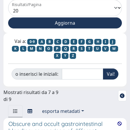
Risultati/Pagina
Vai a:
0-9
A
B
C
D
E
F
G
H
I
J
K
L
M
N
O
P
Q
R
S
T
U
V
W
X
Y
Z
o inserisci le iniziali:
Mostrati risultati da 7 a 9
di 9
esporta metadati
Obscure and occult gastrointestinal