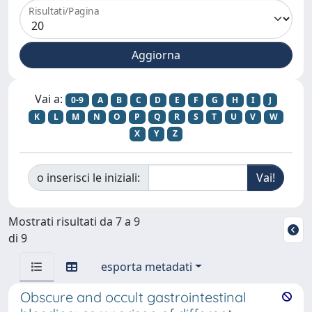
Risultati/Pagina
Vai a:
0-9
A
B
C
D
E
F
G
H
I
J
K
L
M
N
O
P
Q
R
S
T
U
V
W
X
Y
Z
o inserisci le iniziali:
Mostrati risultati da 7 a 9
di 9
esporta metadati
Obscure and occult gastrointestinal