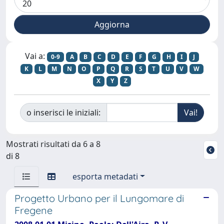
Vai a:
0-9
A
B
C
D
E
F
G
H
I
J
K
L
M
N
O
P
Q
R
S
T
U
V
W
X
Y
Z
o inserisci le iniziali:
Mostrati risultati da 6 a 8
di 8
esporta metadati
Progetto Urbano per il Lungomare di
Fregene