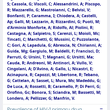
S; Cassola, G; Viscoli, C; Alessandrini, A; Piscopo,
R; Mazzarello, G; Mastroianni, C; Belvisi, V;
Bonfanti, P; Caramma, I; Chiodera, A; Castelli,
Ap; Galli, M; Lazzarin, A; Rizzardini, G; Puoti, M;
d'Arminio Monforte, A; Ridolfo, Al; Piolini, R;
Castagna, A; Salpietro, S; Carenzi, L; Moioli, Mc;
Tincati, C; Marchetti, G; Mussini, C; Puzzolante,
C; Gori, A; Lapadula, G; Abrescia, N; Chirianni, A;
Guida, Mg; Gargiulo, M; Baldelli, F; Francisci, D;
Parruti, G; Ursini, T; Magnani, G; Ursitti, Ma;
Cauda, R; Andreoni, M; Antinori, A; Vullo, V;
Cingolani, A; D'Avino, A; Gallo, L; Nicastri, E;
Acinapura, R; Capozzi, M; Libertone, R; Tebano,
G; Cattelan, A; Sasset, L; Mura, Ms; Madeddu, G;
De Luca, A; Rossetti, B; Caramello, P; Di Perri, G;
Orofino, Gc; Bonora, S; Sciandra, M; Bassetti, M;
Londero, A; Pellizzer, G; Manfrin, V.
Prevalence of HIV-1 primary drug