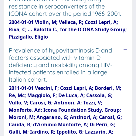
resistance in seroconverters of the
ICONA cohort over the period 1966-2001.
2004-01-01 Violin, M; Velleca, R; Cozzi Lepri, A;
Riva, C; … Balotta C., for the ICONA Study Group;
Pizzigallo, Eligio
Prevalence of hypovitaminosis D and
factors associated with vitamin D
deficiency and morbidity among HIV-
infected patients enrolled in a large
Italian cohort.
2011-01-01 Vescini, F; Cozzi Lepri, A; Borderi, M;
Re, Mc; Maggiolo, F; De Luca, A; Cassola, G;
Vullo, V; Carosi, G; Antinori, A; Tozzi, V;
Monforte, Ad; Icona Foundation Study, Group;
Moroni, M; Angarano, G; Antinori, A; Carosi, G;
Cauda, R; d'Arminio Monforte, A; Di Perri, G;
Galli, M; Iardino, R; Ippolito, G; Lazzarin, A;