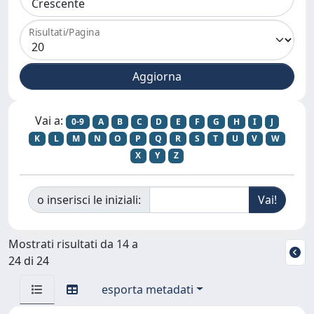
Risultati/Pagina
Vai a:
0-9
A
B
C
D
E
F
G
H
I
J
K
L
M
N
O
P
Q
R
S
T
U
V
W
X
Y
Z
o inserisci le iniziali:
Mostrati risultati da 14 a
24 di 24
esporta metadati