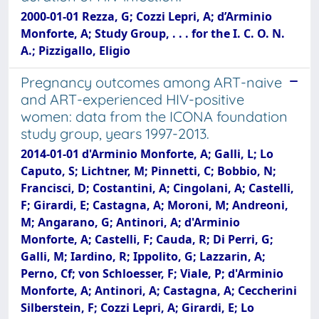
2000-01-01 Rezza, G; Cozzi Lepri, A; d’Arminio
Monforte, A; Study Group, . . . for the I. C. O. N.
A.; Pizzigallo, Eligio
Pregnancy outcomes among ART-naive
and ART-experienced HIV-positive
women: data from the ICONA foundation
study group, years 1997-2013.
2014-01-01 d'Arminio Monforte, A; Galli, L; Lo
Caputo, S; Lichtner, M; Pinnetti, C; Bobbio, N;
Francisci, D; Costantini, A; Cingolani, A; Castelli,
F; Girardi, E; Castagna, A; Moroni, M; Andreoni,
M; Angarano, G; Antinori, A; d'Arminio
Monforte, A; Castelli, F; Cauda, R; Di Perri, G;
Galli, M; Iardino, R; Ippolito, G; Lazzarin, A;
Perno, Cf; von Schloesser, F; Viale, P; d'Arminio
Monforte, A; Antinori, A; Castagna, A; Ceccherini
Silberstein, F; Cozzi Lepri, A; Girardi, E; Lo