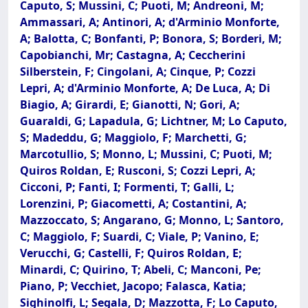
Caputo, S; Mussini, C; Puoti, M; Andreoni, M;
Ammassari, A; Antinori, A; d'Arminio Monforte,
A; Balotta, C; Bonfanti, P; Bonora, S; Borderi, M;
Capobianchi, Mr; Castagna, A; Ceccherini
Silberstein, F; Cingolani, A; Cinque, P; Cozzi
Lepri, A; d'Arminio Monforte, A; De Luca, A; Di
Biagio, A; Girardi, E; Gianotti, N; Gori, A;
Guaraldi, G; Lapadula, G; Lichtner, M; Lo Caputo,
S; Madeddu, G; Maggiolo, F; Marchetti, G;
Marcotullio, S; Monno, L; Mussini, C; Puoti, M;
Quiros Roldan, E; Rusconi, S; Cozzi Lepri, A;
Cicconi, P; Fanti, I; Formenti, T; Galli, L;
Lorenzini, P; Giacometti, A; Costantini, A;
Mazzoccato, S; Angarano, G; Monno, L; Santoro,
C; Maggiolo, F; Suardi, C; Viale, P; Vanino, E;
Verucchi, G; Castelli, F; Quiros Roldan, E;
Minardi, C; Quirino, T; Abeli, C; Manconi, Pe;
Piano, P; Vecchiet, Jacopo; Falasca, Katia;
Sighinolfi, L; Segala, D; Mazzotta, F; Lo Caputo,