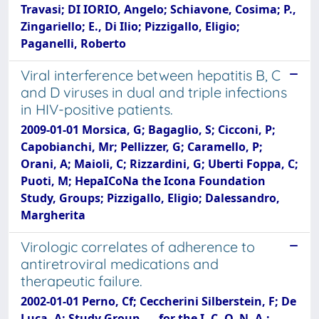
Travasi; DI IORIO, Angelo; Schiavone, Cosima; P.,
Zingariello; E., Di Ilio; Pizzigallo, Eligio;
Paganelli, Roberto
Viral interference between hepatitis B, C
and D viruses in dual and triple infections
in HIV-positive patients.
2009-01-01 Morsica, G; Bagaglio, S; Cicconi, P;
Capobianchi, Mr; Pellizzer, G; Caramello, P;
Orani, A; Maioli, C; Rizzardini, G; Uberti Foppa, C;
Puoti, M; HepaICoNa the Icona Foundation
Study, Groups; Pizzigallo, Eligio; Dalessandro,
Margherita
Virologic correlates of adherence to
antiretroviral medications and
therapeutic failure.
2002-01-01 Perno, Cf; Ceccherini Silberstein, F; De
Luca, A; Study Group, … for the I. C. O. N. A.;