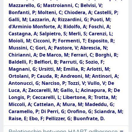
Mazzarello, G; Mastroianni, C; Belvisi, V;
Bonfanti, P; Molteni, C; Chiodera, A; Castelli, P;
Galli, M; Lazzarin, A; Rizzardini, G; Puoti, M;
d'Arminio Monforte, A; Ridolfo, A; Foschi, A;
Castagna, A; Salpietro, S; Merli, S; Carenzi, L;
Moioli, M; Cicconi, P; Formenti, T; Esposito, R;
Mussini, C; Gori, A; Pastore, V; Abrescia, N;
Chirianni, A; De Marco, M; Ferrari, C; Borghi, R;
Baldelli, F; Belfiori, B; Parruti, G; Sozio, F;
Magnani, G; Ursitti, M; Emilia, R; Arlotti, M;
Ortolani, P; Cauda, R; Andreoni, M; Antinori, A;
Antonucci, G; Narciso, P; Tozzi, V; Vullo, V; De
Luca, A; Zaccarelli, M; Gallo, L; Acinapura, R; De
Longis, P; Ceccarelli, L; Libertone, R; Trotta, M;
Miccoli, A; Cattelan, A; Mura, M; Madeddu, G;
Caramello, P; Di Perri, G; Orofino, G; Sciandra, M;
Raise, E; Ebo, F; Pellizzer, G; Buonfrate, D.
Relationship between HAART adherence