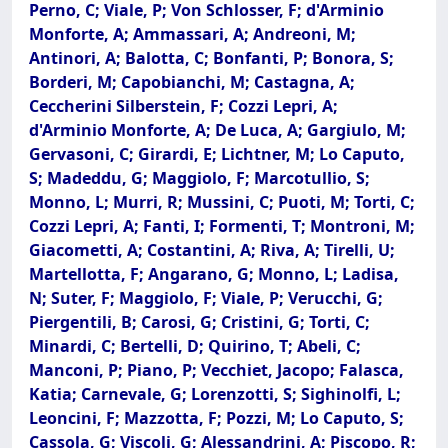
Perno, C; Viale, P; Von Schlosser, F; d'Arminio
Monforte, A; Ammassari, A; Andreoni, M;
Antinori, A; Balotta, C; Bonfanti, P; Bonora, S;
Borderi, M; Capobianchi, M; Castagna, A;
Ceccherini Silberstein, F; Cozzi Lepri, A;
d'Arminio Monforte, A; De Luca, A; Gargiulo, M;
Gervasoni, C; Girardi, E; Lichtner, M; Lo Caputo,
S; Madeddu, G; Maggiolo, F; Marcotullio, S;
Monno, L; Murri, R; Mussini, C; Puoti, M; Torti, C;
Cozzi Lepri, A; Fanti, I; Formenti, T; Montroni, M;
Giacometti, A; Costantini, A; Riva, A; Tirelli, U;
Martellotta, F; Angarano, G; Monno, L; Ladisa,
N; Suter, F; Maggiolo, F; Viale, P; Verucchi, G;
Piergentili, B; Carosi, G; Cristini, G; Torti, C;
Minardi, C; Bertelli, D; Quirino, T; Abeli, C;
Manconi, P; Piano, P; Vecchiet, Jacopo; Falasca,
Katia; Carnevale, G; Lorenzotti, S; Sighinolfi, L;
Leoncini, F; Mazzotta, F; Pozzi, M; Lo Caputo, S;
Cassola, G; Viscoli, G; Alessandrini, A; Piscopo, R;