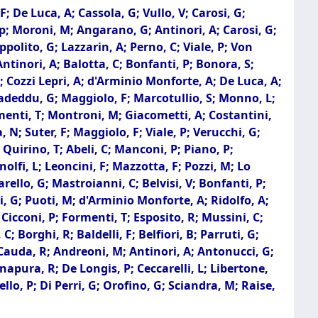
F; De Luca, A; Cassola, G; Vullo, V; Carosi, G;
p; Moroni, M; Angarano, G; Antinori, A; Carosi, G;
ppolito, G; Lazzarin, A; Perno, C; Viale, P; Von
tinori, A; Balotta, C; Bonfanti, P; Bonora, S;
; Cozzi Lepri, A; d'Arminio Monforte, A; De Luca, A;
Madeddu, G; Maggiolo, F; Marcotullio, S; Monno, L;
ormenti, T; Montroni, M; Giacometti, A; Costantini,
, N; Suter, F; Maggiolo, F; Viale, P; Verucchi, G;
D; Quirino, T; Abeli, C; Manconi, P; Piano, P;
olfi, L; Leoncini, F; Mazzotta, F; Pozzi, M; Lo
rello, G; Mastroianni, C; Belvisi, V; Bonfanti, P;
ni, G; Puoti, M; d'Arminio Monforte, A; Ridolfo, A;
 Cicconi, P; Formenti, T; Esposito, R; Mussini, C;
; Borghi, R; Baldelli, F; Belfiori, B; Parruti, G;
; Cauda, R; Andreoni, M; Antinori, A; Antonucci, G;
cinapura, R; De Longis, P; Ceccarelli, L; Libertone,
lo, P; Di Perri, G; Orofino, G; Sciandra, M; Raise,