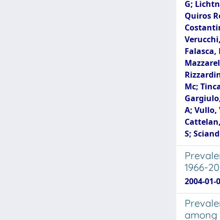
G; Lichtn
Quiros Ro
Costantin
Verucchi,
Falasca, 
Mazzarell
Rizzardin
Mc; Tinca
Gargiulo,
A; Vullo,
Cattelan,
S; Sciand
Prevale
1966-20
2004-01-0
Prevale
among HI