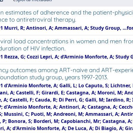
an estimates of adherence and the patient-physici
ce to antiretroviral therapy.
1 Murri, R; Antinori, A; Ammassari, A; Study Group, …for th
viral load concentrations in women and men from
uration of HIV infection.
1 Rezza, G; Cozzi Lepri, A; d’Arminio Monforte, A; Study Group
cy outcomes among ART-naive and ART-experien
oundation study group, years 1997-2013.
1 d'Arminio Monforte, A; Galli, L; Lo Caputo, S; Lichtner, 
ani, A; Castelli, F; Girardi, E; Castagna, A; Moroni, M; A
 A; Castelli, F; Cauda, R; Di Perri, G; Galli, M; Iardino, R;
 P; d'Arminio Monforte, A; Antinori, A; Castagna, A; Ceccher
; Mussini, C; Puoti, M; Andreoni, M; Ammassari, A; Antin
 P; Bonora, S; Borderi, M; Capobianchi, Mr; Castagna, A; C
ri, A; d'Arminio Monforte, A; De Luca, A; Di Biagio, A; Gir