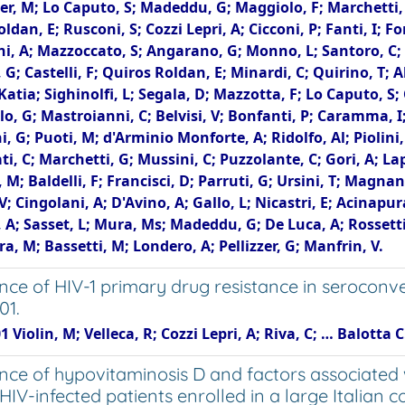
er, M; Lo Caputo, S; Madeddu, G; Maggiolo, F; Marchetti, 
ldan, E; Rusconi, S; Cozzi Lepri, A; Cicconi, P; Fanti, I; Fo
i, A; Mazzoccato, S; Angarano, G; Monno, L; Santoro, C; M
 G; Castelli, F; Quiros Roldan, E; Minardi, C; Quirino, T; 
Katia; Sighinolfi, L; Segala, D; Mazzotta, F; Lo Caputo, S; 
o, G; Mastroianni, C; Belvisi, V; Bonfanti, P; Caramma, I; 
i, G; Puoti, M; d'Arminio Monforte, A; Ridolfo, Al; Piolini,
ti, C; Marchetti, G; Mussini, C; Puzzolante, C; Gori, A; L
 M; Baldelli, F; Francisci, D; Parruti, G; Ursini, T; Magna
 V; Cingolani, A; D'Avino, A; Gallo, L; Nicastri, E; Acinapu
 A; Sasset, L; Mura, Ms; Madeddu, G; De Luca, A; Rossetti,
ra, M; Bassetti, M; Londero, A; Pellizzer, G; Manfrin, V.
nce of HIV-1 primary drug resistance in seroconv
01.
1 Violin, M; Velleca, R; Cozzi Lepri, A; Riva, C; … Balotta 
nce of hypovitaminosis D and factors associated 
V-infected patients enrolled in a large Italian c