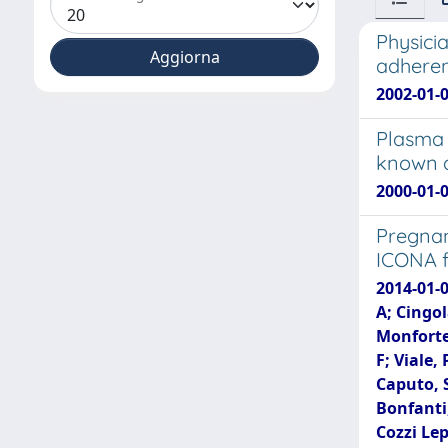
Physici
adheren
2002-01-0
Plasma 
known d
2000-01-0
Pregnan
ICONA f
2014-01-0
A; Cingol
Monforte,
F; Viale,
Caputo, S
Bonfanti,
Cozzi Lep