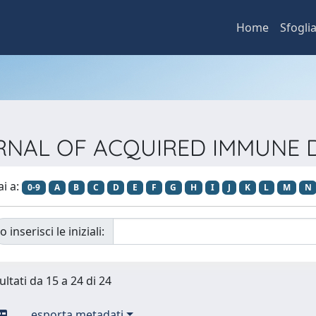
Home
Sfogli
JOURNAL OF ACQUIRED IMMUNE
ai a:
0-9
A
B
C
D
E
F
G
H
I
J
K
L
M
N
o inserisci le iniziali:
ultati da 15 a 24 di 24
esporta metadati