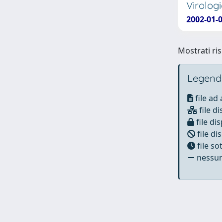
Virologi
2002-01-0
Mostrati ris
Legend
file ad
file di
file dis
file di
file s
nessun 