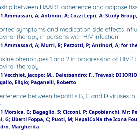
nship between HAART adherence and adipose tissu
1 Ammassari, A; Antinori, A; Cozzi Lepri, A; Study Group, …f
ported symptoms and medication side effects infl
oviral therapy in persons with HIV infection.
1 Ammassari, A; Murri, R; Pezzotti, P; Antinori, A; for the
okine phenotypes 1 and 2 in progression of HIV-1
oviral therapy
1 Vecchiet, Jacopo; M., Dalessandro; F., Travasi; DI IORIO,
zigallo, Eligio; Paganelli, Roberto
terference between hepatitis B, C and D viruses in 
.
1 Morsica, G; Bagaglio, S; Cicconi, P; Capobianchi, Mr; Pel
i, G; Uberti Foppa, C; Puoti, M; HepaICoNa the Icona Fou
dro, Margherita