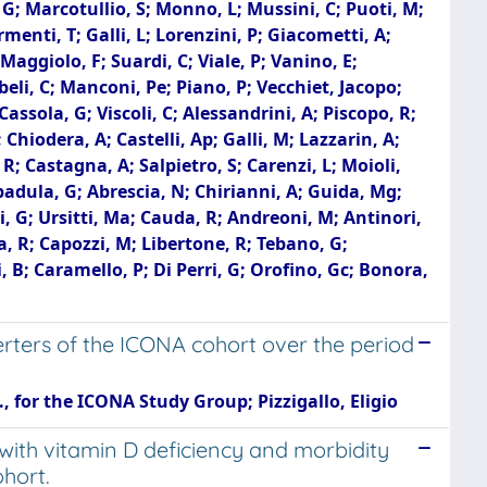
G; Marcotullio, S; Monno, L; Mussini, C; Puoti, M;
rmenti, T; Galli, L; Lorenzini, P; Giacometti, A;
aggiolo, F; Suardi, C; Viale, P; Vanino, E;
Abeli, C; Manconi, Pe; Piano, P; Vecchiet, Jacopo;
Cassola, G; Viscoli, C; Alessandrini, A; Piscopo, R;
Chiodera, A; Castelli, Ap; Galli, M; Lazzarin, A;
 R; Castagna, A; Salpietro, S; Carenzi, L; Moioli,
apadula, G; Abrescia, N; Chirianni, A; Guida, Mg;
ni, G; Ursitti, Ma; Cauda, R; Andreoni, M; Antinori,
ra, R; Capozzi, M; Libertone, R; Tebano, G;
 B; Caramello, P; Di Perri, G; Orofino, Gc; Bonora,
erters of the ICONA cohort over the period
C., for the ICONA Study Group; Pizzigallo, Eligio
with vitamin D deficiency and morbidity
ohort.