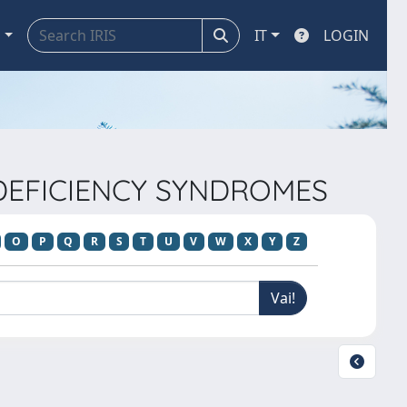
a
IT
LOGIN
 DEFICIENCY SYNDROMES
O
P
Q
R
S
T
U
V
W
X
Y
Z