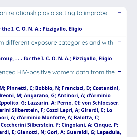
an relationship as a setting to improbe
e I. C. O. N. A.; Pizzigallo, Eligio
 different exposure categories and with
, . . . for the I. C. O. N. A.; Pizzigallo, Eligio
ced HIV-positive women: data from the
M; Pinnetti, C; Bobbio, N; Francisci, D; Costantini,
ndreoni, M; Angarano, G; Antinori, A; d'Arminio
 Ippolito, G; Lazzarin, A; Perno, Cf; von Schloesser,
ini Silberstein, F; Cozzi Lepri, A; Girardi, E; Lo
ori, A; d'Arminio Monforte, A; Balotta, C;
eccherini Silberstein, F; Cingolani, A; Cinque, P;
ardi, E; Gianotti, N; Gori, A; Guaraldi, G; Lapadula,