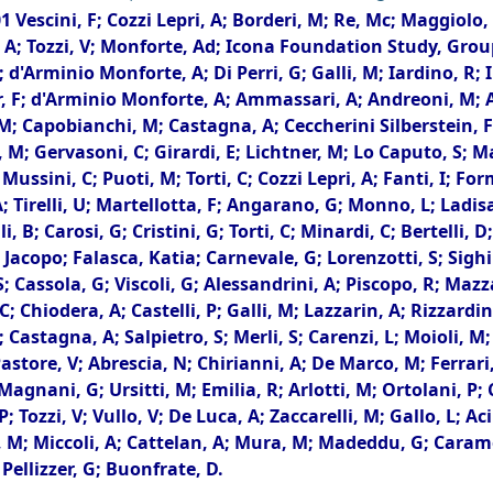
1 Vescini, F; Cozzi Lepri, A; Borderi, M; Re, Mc; Maggiolo, 
 A; Tozzi, V; Monforte, Ad; Icona Foundation Study, Grou
 d'Arminio Monforte, A; Di Perri, G; Galli, M; Iardino, R; I
, F; d'Arminio Monforte, A; Ammassari, A; Andreoni, M; An
M; Capobianchi, M; Castagna, A; Ceccherini Silberstein, F
 M; Gervasoni, C; Girardi, E; Lichtner, M; Lo Caputo, S; 
 Mussini, C; Puoti, M; Torti, C; Cozzi Lepri, A; Fanti, I; F
A; Tirelli, U; Martellotta, F; Angarano, G; Monno, L; Ladisa
i, B; Carosi, G; Cristini, G; Torti, C; Minardi, C; Bertelli, 
 Jacopo; Falasca, Katia; Carnevale, G; Lorenzotti, S; Sighin
; Cassola, G; Viscoli, G; Alessandrini, A; Piscopo, R; Mazza
C; Chiodera, A; Castelli, P; Galli, M; Lazzarin, A; Rizzardi
; Castagna, A; Salpietro, S; Merli, S; Carenzi, L; Moioli, M;
Pastore, V; Abrescia, N; Chirianni, A; De Marco, M; Ferrari, C
 Magnani, G; Ursitti, M; Emilia, R; Arlotti, M; Ortolani, P
P; Tozzi, V; Vullo, V; De Luca, A; Zaccarelli, M; Gallo, L; A
, M; Miccoli, A; Cattelan, A; Mura, M; Madeddu, G; Caramel
; Pellizzer, G; Buonfrate, D.