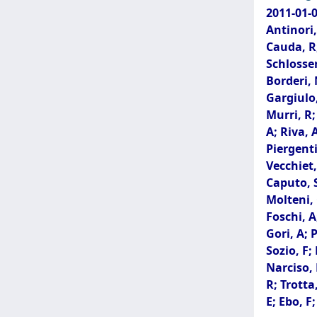
2011-01-0
Antinori,
Cauda, R;
Schlosser
Borderi, 
Gargiulo,
Murri, R;
A; Riva, 
Piergentil
Vecchiet,
Caputo, S
Molteni, 
Foschi, A
Gori, A; 
Sozio, F;
Narciso, 
R; Trotta
E; Ebo, F