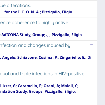
e alterations.
or the I. C. O. N. A.; Pizzigallo, Eligio
uence adherence to highly active
 AdICONA Study, Group; ., ; Pizzigallo, Eligio
 infection and changes induced by
 Angelo; Schiavone, Cosima; P., Zingariello; E., Di
dual and triple infections in HIV-positive
lizzer, G; Caramello, P; Orani, A; Maioli, C;
ndation Study, Groups; Pizzigallo, Eligio;