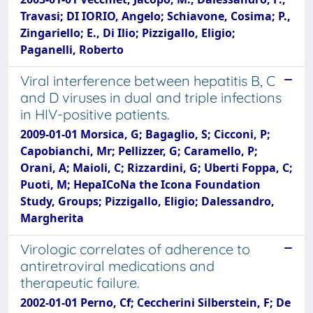
Travasi; DI IORIO, Angelo; Schiavone, Cosima; P.,
Zingariello; E., Di Ilio; Pizzigallo, Eligio;
Paganelli, Roberto
Viral interference between hepatitis B, C
and D viruses in dual and triple infections
in HIV-positive patients.
2009-01-01 Morsica, G; Bagaglio, S; Cicconi, P;
Capobianchi, Mr; Pellizzer, G; Caramello, P;
Orani, A; Maioli, C; Rizzardini, G; Uberti Foppa, C;
Puoti, M; HepaICoNa the Icona Foundation
Study, Groups; Pizzigallo, Eligio; Dalessandro,
Margherita
Virologic correlates of adherence to
antiretroviral medications and
therapeutic failure.
2002-01-01 Perno, Cf; Ceccherini Silberstein, F; De