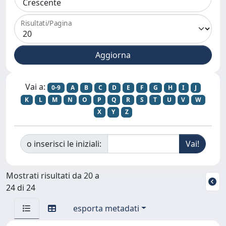
Risultati/Pagina
Vai a:
0-9
A
B
C
D
E
F
G
H
I
J
K
L
M
N
O
P
Q
R
S
T
U
V
W
X
Y
Z
o inserisci le iniziali:
Mostrati risultati da 20 a
24 di 24
esporta metadati