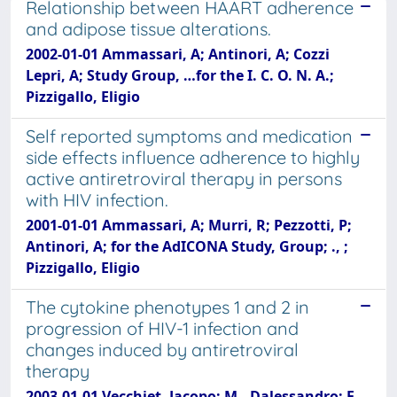
Relationship between HAART adherence
and adipose tissue alterations.
2002-01-01 Ammassari, A; Antinori, A; Cozzi
Lepri, A; Study Group, …for the I. C. O. N. A.;
Pizzigallo, Eligio
Self reported symptoms and medication
side effects influence adherence to highly
active antiretroviral therapy in persons
with HIV infection.
2001-01-01 Ammassari, A; Murri, R; Pezzotti, P;
Antinori, A; for the AdICONA Study, Group; ., ;
Pizzigallo, Eligio
The cytokine phenotypes 1 and 2 in
progression of HIV-1 infection and
changes induced by antiretroviral
therapy
2003-01-01 Vecchiet, Jacopo; M., Dalessandro; F.,