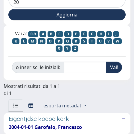
Vai a:
0-9
A
B
C
D
E
F
G
H
I
J
K
L
M
N
O
P
Q
R
S
T
U
V
W
X
Y
Z
o inserisci le iniziali:
Mostrati risultati da 1 a 1
di 1
esporta metadati
Eigentjdse koepelkerk
2004-01-01 Garofalo, Francesco