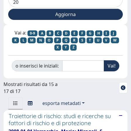
Vai a:
0-9
A
B
C
D
E
F
G
H
I
J
K
L
M
N
O
P
Q
R
S
T
U
V
W
X
Y
Z
o inserisci le iniziali:
Mostrati risultati da 15 a
17 di 17
esporta metadati
Traiettorie di rischio: studi e ricerche su
fattori di rischio e di protezione