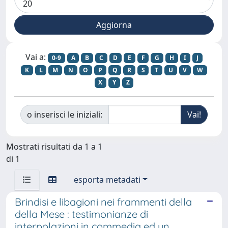
Vai a:
0-9
A
B
C
D
E
F
G
H
I
J
K
L
M
N
O
P
Q
R
S
T
U
V
W
X
Y
Z
o inserisci le iniziali:
Mostrati risultati da 1 a 1
di 1
esporta metadati
Brindisi e libagioni nei frammenti della
della Mese : testimonianze di
interpolazioni in commedia ed un