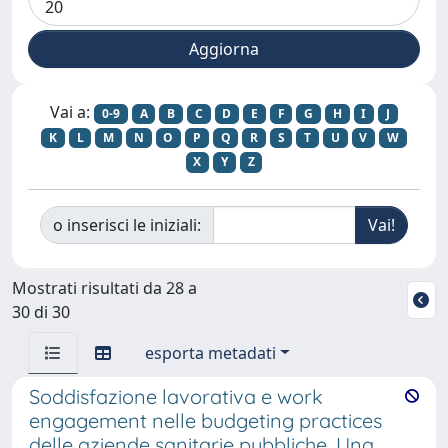
Vai a:
0-9
A
B
C
D
E
F
G
H
I
J
K
L
M
N
O
P
Q
R
S
T
U
V
W
X
Y
Z
o inserisci le iniziali:
Mostrati risultati da 28 a
30 di 30
esporta metadati
Soddisfazione lavorativa e work
engagement nelle budgeting practices
delle aziende sanitarie pubbliche. Una