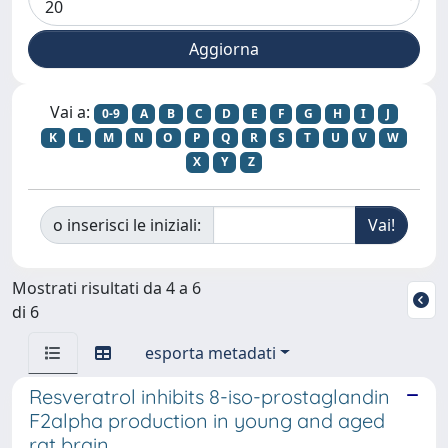
Vai a:
0-9
A
B
C
D
E
F
G
H
I
J
K
L
M
N
O
P
Q
R
S
T
U
V
W
X
Y
Z
o inserisci le iniziali:
Mostrati risultati da 4 a 6
di 6
esporta metadati
Resveratrol inhibits 8-iso-prostaglandin
F2alpha production in young and aged
rat brain.