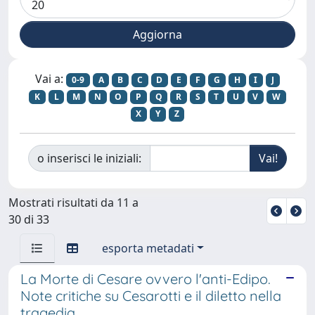
Vai a:
0-9
A
B
C
D
E
F
G
H
I
J
K
L
M
N
O
P
Q
R
S
T
U
V
W
X
Y
Z
o inserisci le iniziali:
Mostrati risultati da 11 a
30 di 33
esporta metadati
La Morte di Cesare ovvero l'anti-Edipo.
Note critiche su Cesarotti e il diletto nella
tragedia