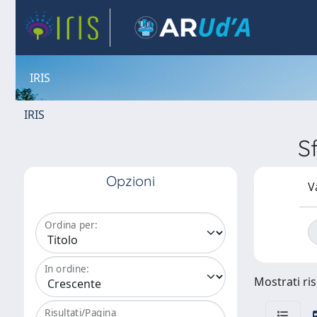
IRIS
IRIS
S
Opzioni
V
Ordina per:
In ordine:
Mostrati ris
Risultati/Pagina