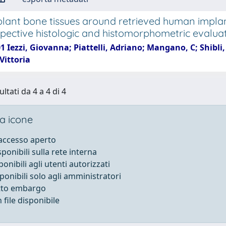
plant bone tissues around retrieved human implant
spective histologic and histomorphometric evaluat
1 Iezzi, Giovanna; Piattelli, Adriano; Mangano, C; Shibli,
 Vittoria
ultati da 4 a 4 di 4
a icone
 accesso aperto
sponibili sulla rete interna
ponibili agli utenti autorizzati
sponibili solo agli amministratori
otto embargo
file disponibile