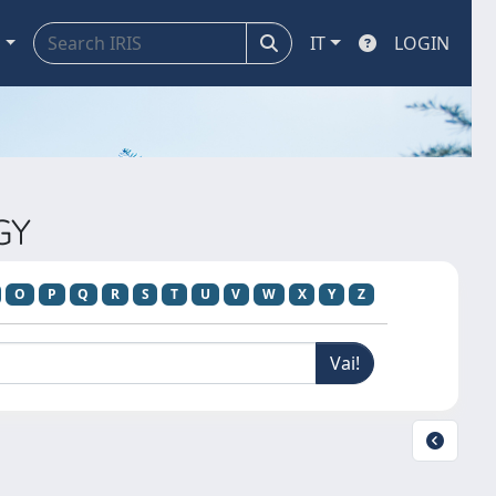
a
IT
LOGIN
GY
O
P
Q
R
S
T
U
V
W
X
Y
Z