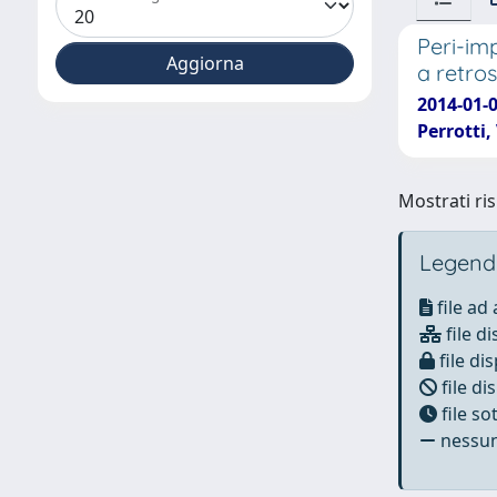
Peri-im
a retro
2014-01-0
Perrotti,
Mostrati ris
Legend
file ad
file di
file dis
file di
file s
nessun 