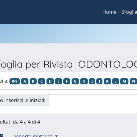
Home
Sfogli
foglia per Rivista ODONTOLO
ai a:
0-9
A
B
C
D
E
F
G
H
I
J
K
L
M
N
o inserisci le iniziali:
ultati da 4 a 4 di 4
esporta metadati