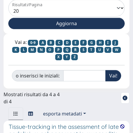
Risultati/Pagina
Vai a:
0-9
A
B
C
D
E
F
G
H
I
J
K
L
M
N
O
P
Q
R
S
T
U
V
W
X
Y
Z
o inserisci le iniziali:
Mostrati risultati da 4 a 4
di 4
esporta metadati
Tissue-tracking in the assessment of late