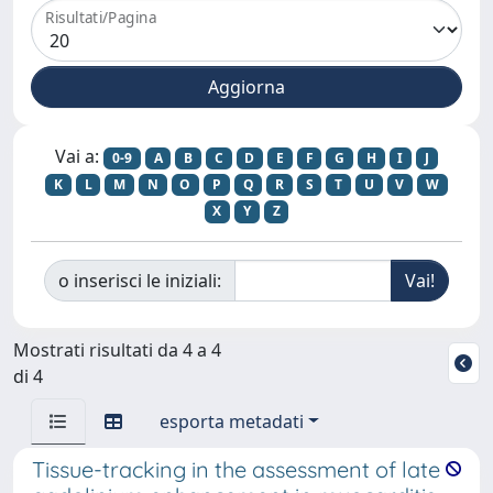
Risultati/Pagina
Vai a:
0-9
A
B
C
D
E
F
G
H
I
J
K
L
M
N
O
P
Q
R
S
T
U
V
W
X
Y
Z
o inserisci le iniziali:
Mostrati risultati da 4 a 4
di 4
esporta metadati
Tissue-tracking in the assessment of late