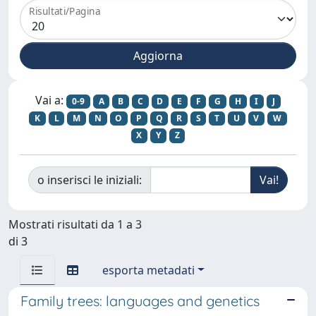
Risultati/Pagina
Vai a:
0-9
A
B
C
D
E
F
G
H
I
J
K
L
M
N
O
P
Q
R
S
T
U
V
W
X
Y
Z
o inserisci le iniziali:
Mostrati risultati da 1 a 3
di 3
esporta metadati
Family trees: languages and genetics