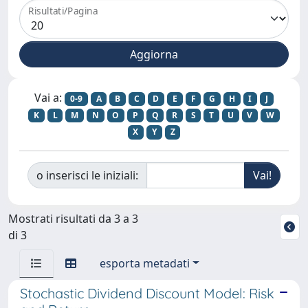
Risultati/Pagina
Vai a:
0-9
A
B
C
D
E
F
G
H
I
J
K
L
M
N
O
P
Q
R
S
T
U
V
W
X
Y
Z
o inserisci le iniziali:
Mostrati risultati da 3 a 3
di 3
esporta metadati
Stochastic Dividend Discount Model: Risk