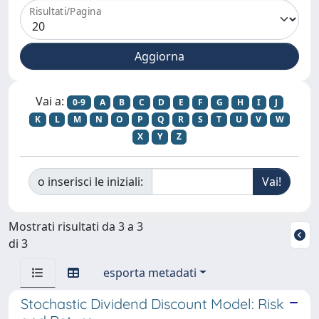
Risultati/Pagina
Vai a:
0-9
A
B
C
D
E
F
G
H
I
J
K
L
M
N
O
P
Q
R
S
T
U
V
W
X
Y
Z
o inserisci le iniziali:
Mostrati risultati da 3 a 3
di 3
esporta metadati
Stochastic Dividend Discount Model: Risk