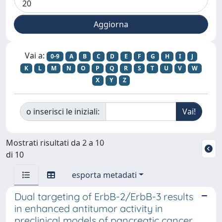
Vai a:
0-9
A
B
C
D
E
F
G
H
I
J
K
L
M
N
O
P
Q
R
S
T
U
V
W
X
Y
Z
o inserisci le iniziali:
Mostrati risultati da 2 a 10
di 10
esporta metadati
Dual targeting of ErbB-2/ErbB-3 results
in enhanced antitumor activity in
preclinical models of pancreatic cancer.