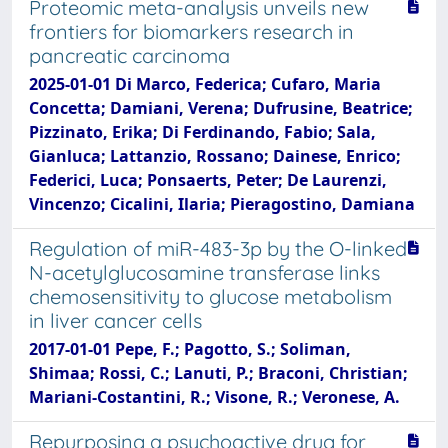
Proteomic meta-analysis unveils new
frontiers for biomarkers research in
pancreatic carcinoma
2025-01-01 Di Marco, Federica; Cufaro, Maria
Concetta; Damiani, Verena; Dufrusine, Beatrice;
Pizzinato, Erika; Di Ferdinando, Fabio; Sala,
Gianluca; Lattanzio, Rossano; Dainese, Enrico;
Federici, Luca; Ponsaerts, Peter; De Laurenzi,
Vincenzo; Cicalini, Ilaria; Pieragostino, Damiana
Regulation of miR-483-3p by the O-linked
N-acetylglucosamine transferase links
chemosensitivity to glucose metabolism
in liver cancer cells
2017-01-01 Pepe, F.; Pagotto, S.; Soliman,
Shimaa; Rossi, C.; Lanuti, P.; Braconi, Christian;
Mariani-Costantini, R.; Visone, R.; Veronese, A.
Repurposing a psychoactive drug for