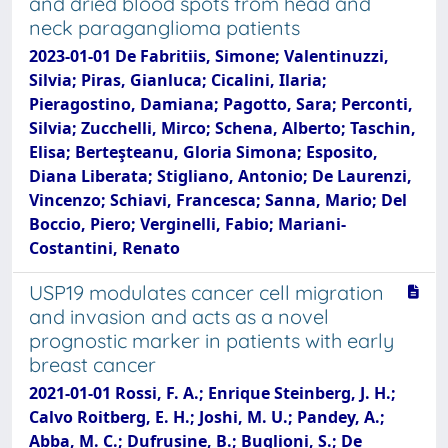
and dried blood spots from head and
neck paraganglioma patients
2023-01-01 De Fabritiis, Simone; Valentinuzzi,
Silvia; Piras, Gianluca; Cicalini, Ilaria;
Pieragostino, Damiana; Pagotto, Sara; Perconti,
Silvia; Zucchelli, Mirco; Schena, Alberto; Taschin,
Elisa; Berteşteanu, Gloria Simona; Esposito,
Diana Liberata; Stigliano, Antonio; De Laurenzi,
Vincenzo; Schiavi, Francesca; Sanna, Mario; Del
Boccio, Piero; Verginelli, Fabio; Mariani-
Costantini, Renato
USP19 modulates cancer cell migration
and invasion and acts as a novel
prognostic marker in patients with early
breast cancer
2021-01-01 Rossi, F. A.; Enrique Steinberg, J. H.;
Calvo Roitberg, E. H.; Joshi, M. U.; Pandey, A.;
Abba, M. C.; Dufrusine, B.; Buglioni, S.; De