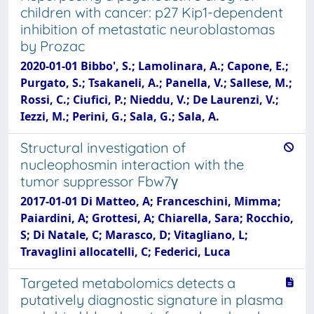
children with cancer: p27 Kip1-dependent
inhibition of metastatic neuroblastomas
by Prozac
2020-01-01 Bibbo', S.; Lamolinara, A.; Capone, E.;
Purgato, S.; Tsakaneli, A.; Panella, V.; Sallese, M.;
Rossi, C.; Ciufici, P.; Nieddu, V.; De Laurenzi, V.;
Iezzi, M.; Perini, G.; Sala, G.; Sala, A.
Structural investigation of
nucleophosmin interaction with the
tumor suppressor Fbw7γ
2017-01-01 Di Matteo, A; Franceschini, Mimma;
Paiardini, A; Grottesi, A; Chiarella, Sara; Rocchio,
S; Di Natale, C; Marasco, D; Vitagliano, L;
Travaglini allocatelli, C; Federici, Luca
Targeted metabolomics detects a
putatively diagnostic signature in plasma