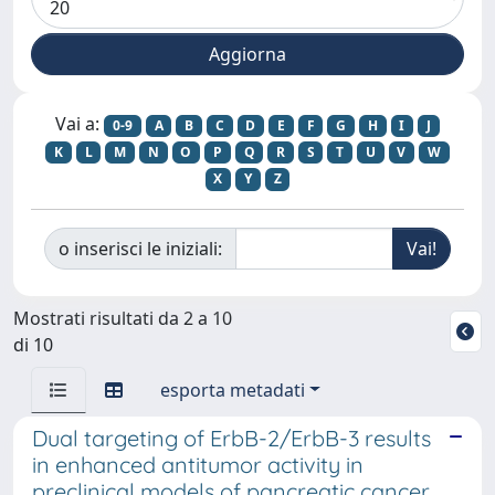
Vai a:
0-9
A
B
C
D
E
F
G
H
I
J
K
L
M
N
O
P
Q
R
S
T
U
V
W
X
Y
Z
o inserisci le iniziali:
Mostrati risultati da 2 a 10
di 10
esporta metadati
Dual targeting of ErbB-2/ErbB-3 results
in enhanced antitumor activity in
preclinical models of pancreatic cancer.