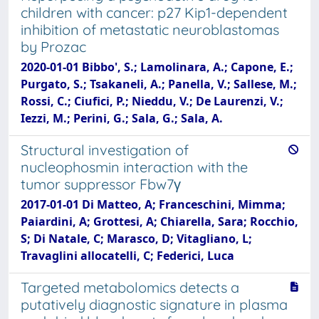
children with cancer: p27 Kip1-dependent
inhibition of metastatic neuroblastomas
by Prozac
2020-01-01 Bibbo', S.; Lamolinara, A.; Capone, E.;
Purgato, S.; Tsakaneli, A.; Panella, V.; Sallese, M.;
Rossi, C.; Ciufici, P.; Nieddu, V.; De Laurenzi, V.;
Iezzi, M.; Perini, G.; Sala, G.; Sala, A.
Structural investigation of
nucleophosmin interaction with the
tumor suppressor Fbw7γ
2017-01-01 Di Matteo, A; Franceschini, Mimma;
Paiardini, A; Grottesi, A; Chiarella, Sara; Rocchio,
S; Di Natale, C; Marasco, D; Vitagliano, L;
Travaglini allocatelli, C; Federici, Luca
Targeted metabolomics detects a
putatively diagnostic signature in plasma