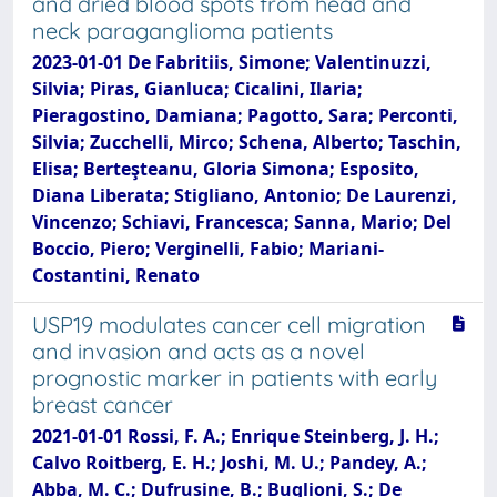
and dried blood spots from head and
neck paraganglioma patients
2023-01-01 De Fabritiis, Simone; Valentinuzzi,
Silvia; Piras, Gianluca; Cicalini, Ilaria;
Pieragostino, Damiana; Pagotto, Sara; Perconti,
Silvia; Zucchelli, Mirco; Schena, Alberto; Taschin,
Elisa; Berteşteanu, Gloria Simona; Esposito,
Diana Liberata; Stigliano, Antonio; De Laurenzi,
Vincenzo; Schiavi, Francesca; Sanna, Mario; Del
Boccio, Piero; Verginelli, Fabio; Mariani-
Costantini, Renato
USP19 modulates cancer cell migration
and invasion and acts as a novel
prognostic marker in patients with early
breast cancer
2021-01-01 Rossi, F. A.; Enrique Steinberg, J. H.;
Calvo Roitberg, E. H.; Joshi, M. U.; Pandey, A.;
Abba, M. C.; Dufrusine, B.; Buglioni, S.; De