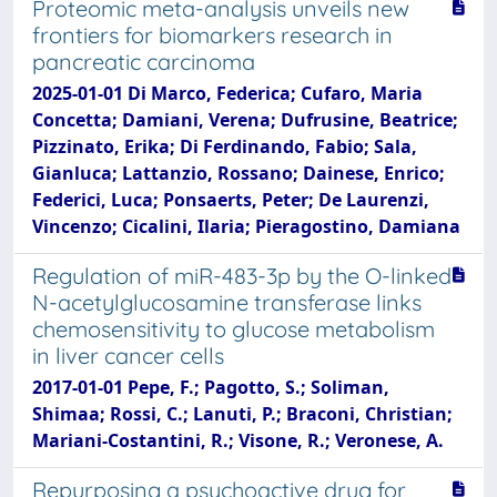
Proteomic meta-analysis unveils new
frontiers for biomarkers research in
pancreatic carcinoma
2025-01-01 Di Marco, Federica; Cufaro, Maria
Concetta; Damiani, Verena; Dufrusine, Beatrice;
Pizzinato, Erika; Di Ferdinando, Fabio; Sala,
Gianluca; Lattanzio, Rossano; Dainese, Enrico;
Federici, Luca; Ponsaerts, Peter; De Laurenzi,
Vincenzo; Cicalini, Ilaria; Pieragostino, Damiana
Regulation of miR-483-3p by the O-linked
N-acetylglucosamine transferase links
chemosensitivity to glucose metabolism
in liver cancer cells
2017-01-01 Pepe, F.; Pagotto, S.; Soliman,
Shimaa; Rossi, C.; Lanuti, P.; Braconi, Christian;
Mariani-Costantini, R.; Visone, R.; Veronese, A.
Repurposing a psychoactive drug for