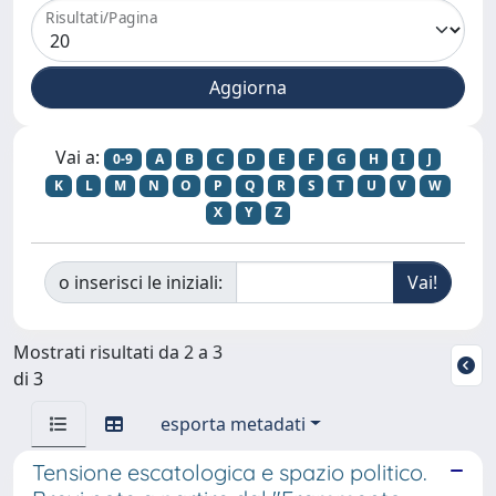
Risultati/Pagina
Vai a:
0-9
A
B
C
D
E
F
G
H
I
J
K
L
M
N
O
P
Q
R
S
T
U
V
W
X
Y
Z
o inserisci le iniziali:
Mostrati risultati da 2 a 3
di 3
esporta metadati
Tensione escatologica e spazio politico.