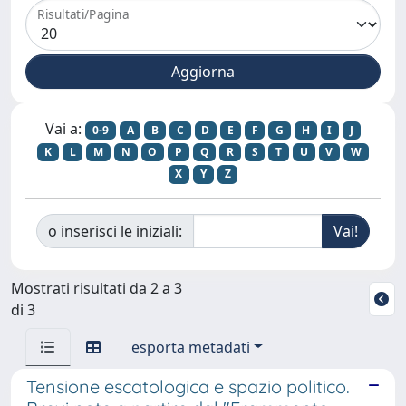
Risultati/Pagina
Vai a:
0-9
A
B
C
D
E
F
G
H
I
J
K
L
M
N
O
P
Q
R
S
T
U
V
W
X
Y
Z
o inserisci le iniziali:
Mostrati risultati da 2 a 3
di 3
esporta metadati
Tensione escatologica e spazio politico.