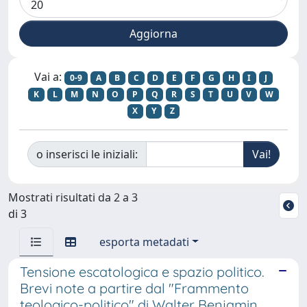
Vai a:
0-9
A
B
C
D
E
F
G
H
I
J
K
L
M
N
O
P
Q
R
S
T
U
V
W
X
Y
Z
o inserisci le iniziali:
Mostrati risultati da 2 a 3
di 3
esporta metadati
Tensione escatologica e spazio politico.
Brevi note a partire dal "Frammento
teologico-politico" di Walter Benjamin