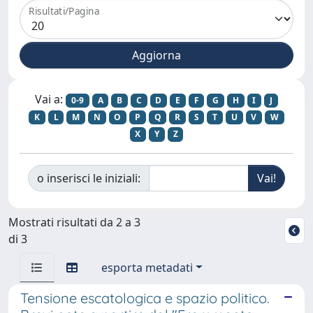
Risultati/Pagina
Vai a:
0-9
A
B
C
D
E
F
G
H
I
J
K
L
M
N
O
P
Q
R
S
T
U
V
W
X
Y
Z
o inserisci le iniziali:
Mostrati risultati da 2 a 3
di 3
esporta metadati
Tensione escatologica e spazio politico.