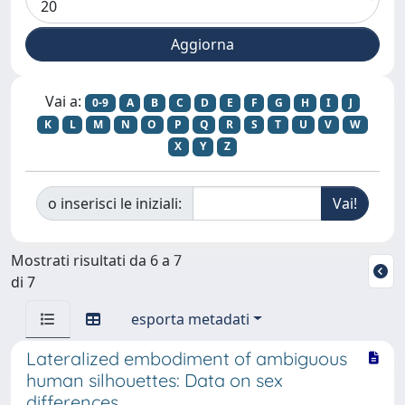
Vai a:
0-9
A
B
C
D
E
F
G
H
I
J
K
L
M
N
O
P
Q
R
S
T
U
V
W
X
Y
Z
o inserisci le iniziali:
Mostrati risultati da 6 a 7
di 7
esporta metadati
Lateralized embodiment of ambiguous
human silhouettes: Data on sex
differences