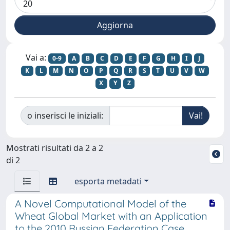
Vai a:
0-9
A
B
C
D
E
F
G
H
I
J
K
L
M
N
O
P
Q
R
S
T
U
V
W
X
Y
Z
o inserisci le iniziali:
Mostrati risultati da 2 a 2
di 2
esporta metadati
A Novel Computational Model of the
Wheat Global Market with an Application
to the 2010 Russian Federation Case