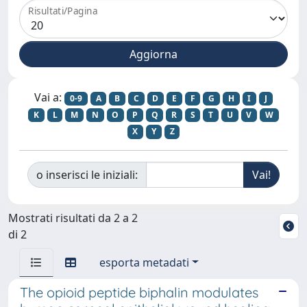
Risultati/Pagina
Vai a:
0-9
A
B
C
D
E
F
G
H
I
J
K
L
M
N
O
P
Q
R
S
T
U
V
W
X
Y
Z
o inserisci le iniziali:
Mostrati risultati da 2 a 2
di 2
esporta metadati
The opioid peptide biphalin modulates