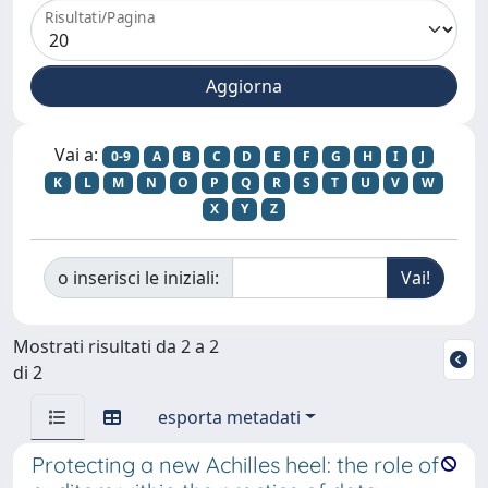
Risultati/Pagina
Vai a:
0-9
A
B
C
D
E
F
G
H
I
J
K
L
M
N
O
P
Q
R
S
T
U
V
W
X
Y
Z
o inserisci le iniziali:
Mostrati risultati da 2 a 2
di 2
esporta metadati
Protecting a new Achilles heel: the role of