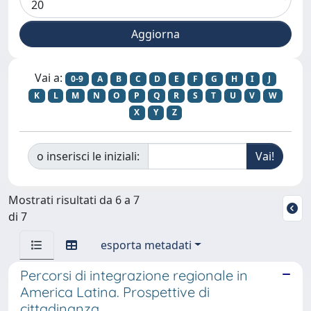
Vai a:
0-9
A
B
C
D
E
F
G
H
I
J
K
L
M
N
O
P
Q
R
S
T
U
V
W
X
Y
Z
o inserisci le iniziali:
Mostrati risultati da 6 a 7
di 7
esporta metadati
Percorsi di integrazione regionale in
America Latina. Prospettive di
cittadinanza