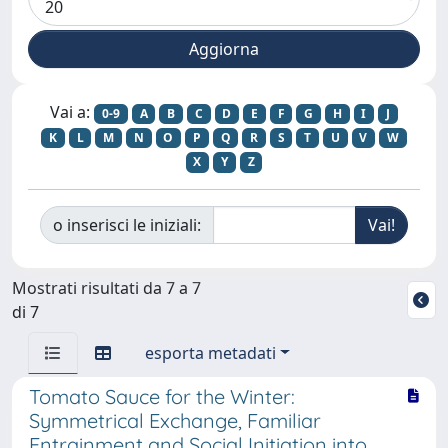
Vai a:
0-9
A
B
C
D
E
F
G
H
I
J
K
L
M
N
O
P
Q
R
S
T
U
V
W
X
Y
Z
o inserisci le iniziali:
Mostrati risultati da 7 a 7
di 7
esporta metadati
Tomato Sauce for the Winter:
Symmetrical Exchange, Familiar
Entrainment and Social Initiation into