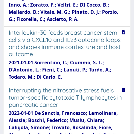
Inno, A.; Zoratto, F.; Veltri, E.; DI Cocco, B.;
Mallardo, D.; Vitale, M. G.; Pinato, D. J.; Porzio,
G.; Ficorella, C.; Ascierto, P. A.
Interleukin-30 feeds breast cancer stem
cells via CXCL10 and IL23 autocrine loops
and shapes immune contexture and host
outcome
2021-01-01 Sorrentino, C.; Ciummo, S. L.;
D'Antonio, L.; Fieni, C.; Lanuti, P.; Turdo, A.;
Todaro, M.; Di Carlo, E.
Interrupting the nitrosative stress fuels
tumor-specific cytotoxic T lymphocytes in
pancreatic cancer
2022-01-01 De Sanctis, Francesco; Lamolinara,
Alessia; Boschi, Federico; Musiu, Chiara;
Caligola, Simone; Trovato, Rosalinda; Fiore,