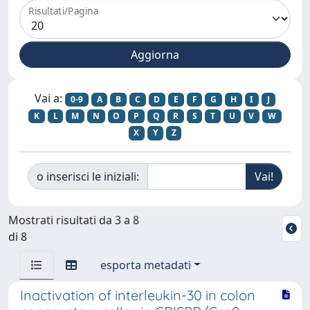
Risultati/Pagina
Vai a:
0-9
A
B
C
D
E
F
G
H
I
J
K
L
M
N
O
P
Q
R
S
T
U
V
W
X
Y
Z
o inserisci le iniziali:
Mostrati risultati da 3 a 8
di 8
esporta metadati
Inactivation of interleukin-30 in colon