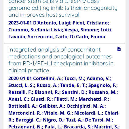
cancer stem cells via CRISPR/Cas9
genome editing inhibits their oncogenicity
and improves host survival
2023-01-01 D'Antonio, Luigi; Fieni, Cristiano;
Ciummo, Stefania Livia; Vespa, Simone; Lotti,
Lavinia; Sorrentino, Carlo; Di Carlo, Emma
Integrated analysis of concomitant
medications and oncological outcomes
from PD-1/PD-L1 checkpoint inhibitors in
clinical practice
2020-01-01 Cortellini, A.; Tucci, M.; Adamo, V.;
Stucci, L. S.; Russo, A.; Tanda, E. T.; Spagnolo, F.;
Rastelli, F.; Bisonni, R.; Santini, D.; Russano, M.;
Anesi, C.; Giusti, R.; Filetti, M.; Marchetti, P.;
Botticelli, A.; Gelibter, A.; Occhipinti, M. A.;
Marconcini, R.; Vitale, M. G.; Nicolardi, L.; Chiari,
R.; Bareggi, C.; Nigro, O.; Tuzi, A.; De Tursi, M.;
Petragnani, N.; Pala, L.; Bracarda, S.; Macrini, S.;