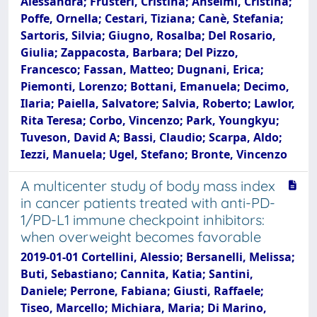
Alessandra; Frusteri, Cristina; Anselmi, Cristina;
Poffe, Ornella; Cestari, Tiziana; Canè, Stefania;
Sartoris, Silvia; Giugno, Rosalba; Del Rosario,
Giulia; Zappacosta, Barbara; Del Pizzo,
Francesco; Fassan, Matteo; Dugnani, Erica;
Piemonti, Lorenzo; Bottani, Emanuela; Decimo,
Ilaria; Paiella, Salvatore; Salvia, Roberto; Lawlor,
Rita Teresa; Corbo, Vincenzo; Park, Youngkyu;
Tuveson, David A; Bassi, Claudio; Scarpa, Aldo;
Iezzi, Manuela; Ugel, Stefano; Bronte, Vincenzo
A multicenter study of body mass index
in cancer patients treated with anti-PD-
1/PD-L1 immune checkpoint inhibitors:
when overweight becomes favorable
2019-01-01 Cortellini, Alessio; Bersanelli, Melissa;
Buti, Sebastiano; Cannita, Katia; Santini,
Daniele; Perrone, Fabiana; Giusti, Raffaele;
Tiseo, Marcello; Michiara, Maria; Di Marino,