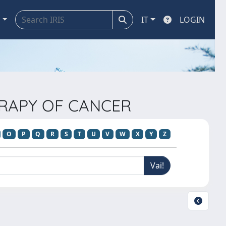
a
IT
LOGIN
ERAPY OF CANCER
O
P
Q
R
S
T
U
V
W
X
Y
Z