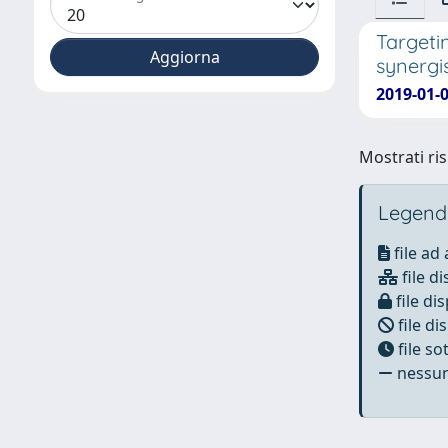
Targeti
synergi
2019-01-0
Mostrati ris
Legend
file ad
file di
file dis
file di
file s
nessun 