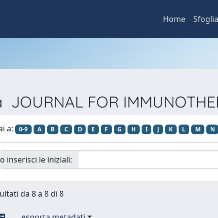
Home
Sfogli
vista JOURNAL FOR IMMUNOTH
ai a:
0-9
A
B
C
D
E
F
G
H
I
J
K
L
M
N
o inserisci le iniziali:
ultati da 8 a 8 di 8
esporta metadati