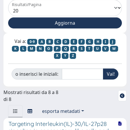
Risultati/Pagina
Vai a:
0-9
A
B
C
D
E
F
G
H
I
J
K
L
M
N
O
P
Q
R
S
T
U
V
W
X
Y
Z
o inserisci le iniziali:
Mostrati risultati da 8 a 8
di 8
esporta metadati
Targeting Interleukin(IL)-30/IL-27p28