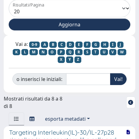
Risultati/Pagina
Vai a:
0-9
A
B
C
D
E
F
G
H
I
J
K
L
M
N
O
P
Q
R
S
T
U
V
W
X
Y
Z
o inserisci le iniziali:
Mostrati risultati da 8 a 8
di 8
esporta metadati
Targeting Interleukin(IL)-30/IL-27p28